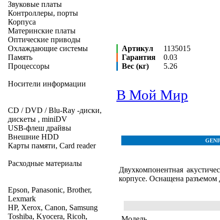
Звуковые платы
Контроллеры, порты
Корпуса
Материнские платы
Оптические приводы
Охлаждающие системы
Артикул
1135015
Память
Гарантия
0.03
Процессоры
Вес (кг)
5.26
Носители информации
В Мой Мир
CD / DVD / Blu-Ray -диски,
дискеты , miniDV
USB-флеш драйвы
Внешние HDD
GENIU
Карты памяти, Card reader
Расходные материалы
Двухкомпонентная акустиче
корпусе. Оснащена разъемом
Epson, Panasonic, Brother,
Lexmark
HP, Xerox, Canon, Samsung
Toshiba, Kyocera, Ricoh,
Модель