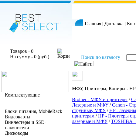
Главная
|
Доставка
|
Кор
Товаров - 0
На сумму - 0 (руб.)
Поиск по каталогу
МФУ, Принтеры, Копиры - HP 
Комплектующие
Brother - МФУ и принтеры
/
Ca
Лазерные и МФУ
/
Canon - С
струйные, МФУ
/
HP - лазер
Блоки питания, MobileRack
принтерам
/
HP - Плоттеры ст
Видеокарты
лазерные и МФУ
/
TOSHIBA -
Винчестеры и SSD-
накопители
Дисководы