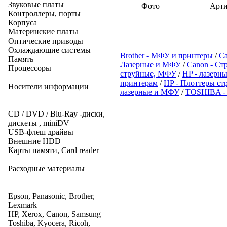
Звуковые платы
Фото
Арти
Контроллеры, порты
Корпуса
Материнские платы
Оптические приводы
Охлаждающие системы
Brother - МФУ и принтеры
/
Ca
Память
Лазерные и МФУ
/
Canon - С
Процессоры
струйные, МФУ
/
HP - лазер
принтерам
/
HP - Плоттеры ст
Носители информации
лазерные и МФУ
/
TOSHIBA -
CD / DVD / Blu-Ray -диски,
дискеты , miniDV
USB-флеш драйвы
Внешние HDD
Карты памяти, Card reader
Расходные материалы
Epson, Panasonic, Brother,
Lexmark
HP, Xerox, Canon, Samsung
Toshiba, Kyocera, Ricoh,