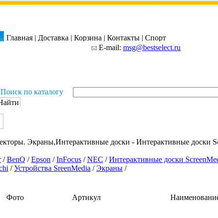
Главная
|
Доставка
|
Корзина
|
Контакты
|
Спорт
E-mail:
msg@bestselect.ru
Поиск по каталогу
екторы. Экраны,Интерактивные доски - Интерактивные доски S
r
/
BenQ
/
Epson
/
InFocus
/
NEC
/
Интерактивные доски ScreenMe
chi
/
Устройства SreenMedia
/
Экраны
/
Фото
Артикул
Наименовани