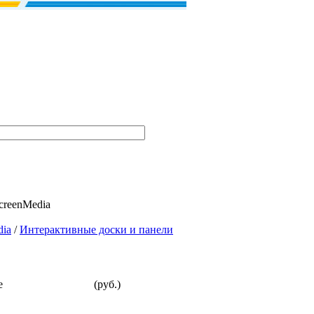
creenMedia
dia
/
Интерактивные доски и панели
е
(руб.)