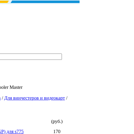
oler Master
n
/
Для винчестеров и видеокарт
/
(руб.)
GP) для s775
170