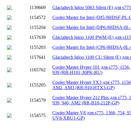
1139669
Glacialtech Igloo 5063 Silent (E) для s775
1154572
Cooler Master for Intel (DI5-9HDSF-PL-
1155204
Cooler Master for Intel (DP6-9HDSA-0L
1157639
Glacialtech Igloo 1100 PWM (E) для s11
1155203
Cooler Master for Intel (CP6-9HDSA-0L-
1157641
Glacialtech Igloo 1100 CU Silent (E) для
Cooler Master Hyper 101 для s775, 1156
1165762
939 (RR-H101-30PK-RU)
Cooler Master Hyper TX3 для s775, 1156,
1155205
AM2, AM3 (RR-910-HTX3-GP)
Cooler Master Hyper 212 Plus для s775, 1
1154579
939, 940, AM2 (RR-B10-212P-GP)
Cooler Master V8 для s775, 1366, 754, 
1154575
UV8-XBU1-GP)