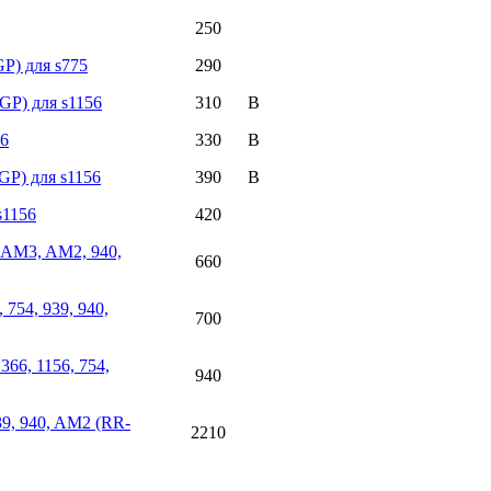
250
GP) для s775
290
-GP) для s1156
310
56
330
GP) для s1156
390
 s1156
420
, AM3, AM2, 940,
660
 754, 939, 940,
700
366, 1156, 754,
940
939, 940, AM2 (RR-
2210