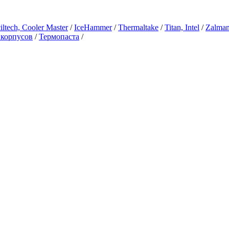
iltech, Cooler Master
/
IceHammer
/
Thermaltake
/
Titan, Intel
/
Zalma
 корпусов
/
Термопаста
/