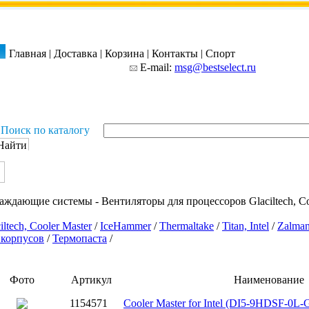
Главная
|
Доставка
|
Корзина
|
Контакты
|
Спорт
E-mail:
msg@bestselect.ru
Поиск по каталогу
аждающие системы - Вентиляторы для процессоров Glaciltech, Co
iltech, Cooler Master
/
IceHammer
/
Thermaltake
/
Titan, Intel
/
Zalma
 корпусов
/
Термопаста
/
Фото
Артикул
Наименование
1154571
Cooler Master for Intel (DI5-9HDSF-0L-