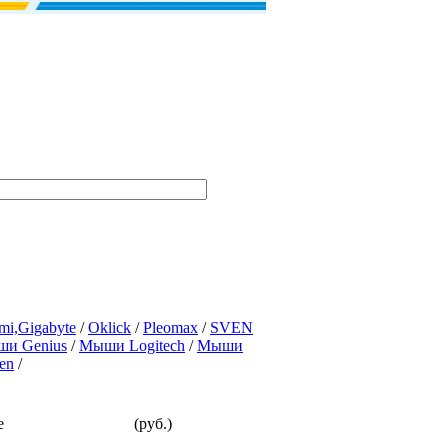
mi,Gigabyte
/
Oklick
/
Pleomax
/
SVEN
и Genius
/
Мыши Logitech
/
Мыши
en
/
е
(руб.)