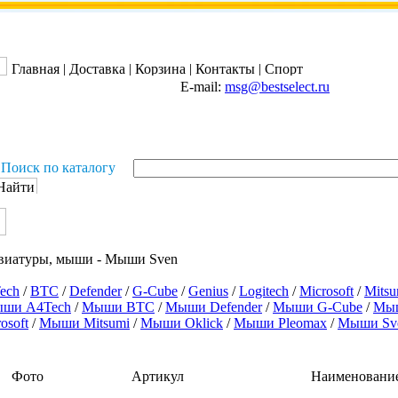
Главная
|
Доставка
|
Корзина
|
Контакты
|
Спорт
E-mail:
msg@bestselect.ru
Поиск по каталогу
виатуры, мыши - Мыши Sven
ech
/
BTC
/
Defender
/
G-Cube
/
Genius
/
Logitech
/
Microsoft
/
Mitsu
ши A4Tech
/
Мыши BTC
/
Мыши Defender
/
Мыши G-Cube
/
Мыш
osoft
/
Мыши Mitsumi
/
Мыши Oklick
/
Мыши Pleomax
/
Мыши Sv
Фото
Артикул
Наименовани