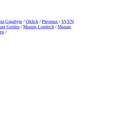
mi,Gigabyte
/
Oklick
/
Pleomax
/
SVEN
и Genius
/
Мыши Logitech
/
Мыши
en
/