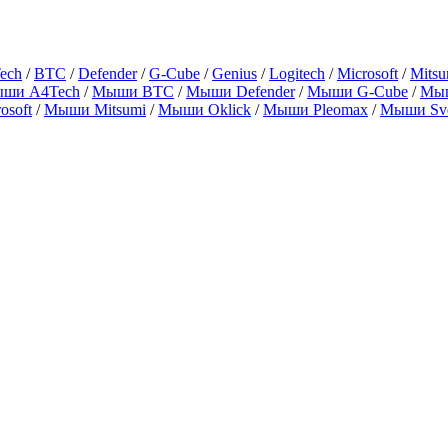
ech
/
BTC
/
Defender
/
G-Cube
/
Genius
/
Logitech
/
Microsoft
/
Mitsu
ши A4Tech
/
Мыши BTC
/
Мыши Defender
/
Мыши G-Cube
/
Мыш
osoft
/
Мыши Mitsumi
/
Мыши Oklick
/
Мыши Pleomax
/
Мыши Sv