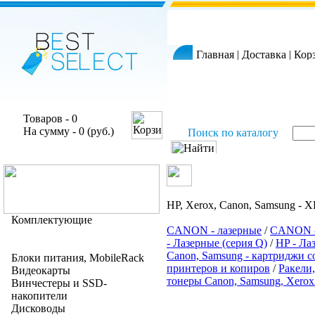
Главная
|
Доставка
|
Кор
Товаров - 0
На сумму - 0 (руб.)
Поиск по каталогу
HP, Xerox, Canon, Samsung -
Комплектующие
CANON - лазерные
/
CANON -
- Лазерные (серия Q)
/
HP - Ла
Canon, Samsung - картриджи 
Блоки питания, MobileRack
принтеров и копиров
/
Ракели,
Видеокарты
тонеры Canon, Samsung, Xerox
Винчестеры и SSD-
накопители
Дисководы