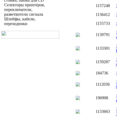
стойки, папки для CD
Селекторы принтеров,
1157248
переключатели,
разветвители сигнала
1136412
Шлейфы, кабели,
1155733
переходники
1139791
1133301
1159287
184736
1112036
196908
1133663