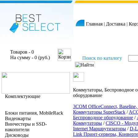
Главная
|
Доставка
|
Кор
Товаров - 0
На сумму - 0 (руб.)
Поиск по каталогу
Коммутаторы, Беспроводное о
оборудование
Комплектующие
3COM OfficeConnect, Baseline, 
Коммутаторы SuperStack
/
ACO
Блоки питания, MobileRack
Беспроводное оборудование
/
Видеокарты
Коммутаторы
/
CISCO - Моду
Винчестеры и SSD-
Internet Маршрутизаторы
/
D-L
накопители
Link Принт-серверы, Конверт
Дисководы