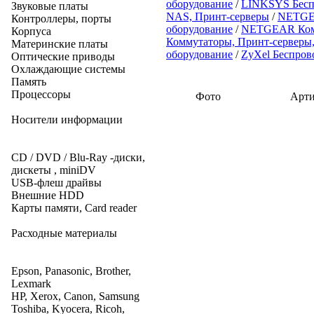
оборудование
/
LINKSYS Бесп
Звуковые платы
NAS, Принт-серверы
/
NETGEAR
Контроллеры, порты
оборудование
/
NETGEAR Ком
Корпуса
Коммутаторы, Принт-серверы, 
Материнские платы
оборудование
/
ZyXel Беспров
Оптические приводы
Охлаждающие системы
Память
Процессоры
Фото
Арти
Носители информации
CD / DVD / Blu-Ray -диски,
дискеты , miniDV
USB-флеш драйвы
Внешние HDD
Карты памяти, Card reader
Расходные материалы
Epson, Panasonic, Brother,
Lexmark
HP, Xerox, Canon, Samsung
Toshiba, Kyocera, Ricoh,