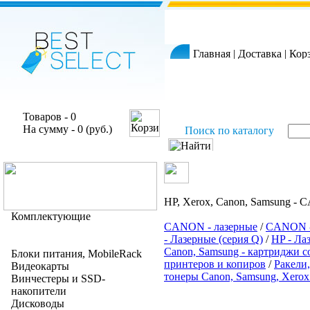
Главная
|
Доставка
|
Кор
Товаров - 0
На сумму - 0 (руб.)
Поиск по каталогу
HP, Xerox, Canon, Samsung -
Комплектующие
CANON - лазерные
/
CANON -
- Лазерные (серия Q)
/
HP - Ла
Canon, Samsung - картриджи 
Блоки питания, MobileRack
принтеров и копиров
/
Ракели,
Видеокарты
тонеры Canon, Samsung, Xerox
Винчестеры и SSD-
накопители
Дисководы