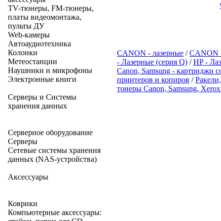
TV-тюнеры, FM-тюнеры,
платы видеомонтажа,
пульты ДУ
Web-камеры
Автоаудиотехника
Колонки
CANON - лазерные
/
CANON -
Метеостанции
- Лазерные (серия Q)
/
HP - Ла
Наушники и микрофоны
Canon, Samsung - картриджи 
Электронные книги
принтеров и копиров
/
Ракели,
тонеры Canon, Samsung, Xerox
Серверы и Системы
хранения данных
Серверное оборудование
Серверы
Сетевые системы хранения
данных (NAS-устройства)
Аксессуары
Коврики
Компьютерные аксессуары: