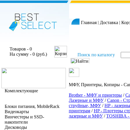
Главная
|
Доставка
|
Кор
Товаров - 0
На сумму - 0 (руб.)
Поиск по каталогу
МФУ, Принтеры, Копиры - Ca
Комплектующие
Brother - МФУ и принтеры
/
Ca
Лазерные и МФУ
/
Canon - С
струйные, МФУ
/
HP - лазер
Блоки питания, MobileRack
принтерам
/
HP - Плоттеры ст
Видеокарты
лазерные и МФУ
/
TOSHIBA -
Винчестеры и SSD-
накопители
Дисководы