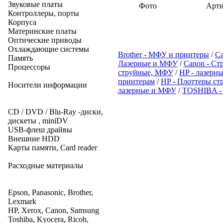
Звуковые платы
Фото
Арти
Контроллеры, порты
Корпуса
Материнские платы
Оптические приводы
Охлаждающие системы
Brother - МФУ и принтеры
/
Ca
Память
Лазерные и МФУ
/
Canon - С
Процессоры
струйные, МФУ
/
HP - лазер
принтерам
/
HP - Плоттеры ст
Носители информации
лазерные и МФУ
/
TOSHIBA -
CD / DVD / Blu-Ray -диски,
дискеты , miniDV
USB-флеш драйвы
Внешние HDD
Карты памяти, Card reader
Расходные материалы
Epson, Panasonic, Brother,
Lexmark
HP, Xerox, Canon, Samsung
Toshiba, Kyocera, Ricoh,