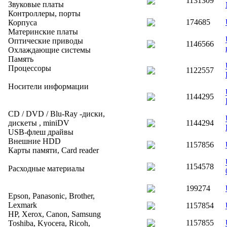
1131309
Звуковые платы
Контроллеры, порты
174685
Корпуса
Материнские платы
Оптические приводы
1146566
Охлаждающие системы
Память
Процессоры
1122557
Носители информации
1144295
CD / DVD / Blu-Ray -диски,
дискеты , miniDV
1144294
USB-флеш драйвы
Внешние HDD
1157856
Карты памяти, Card reader
1154578
Расходные материалы
199274
Epson, Panasonic, Brother,
Lexmark
1157854
HP, Xerox, Canon, Samsung
1157855
Toshiba, Kyocera, Ricoh,