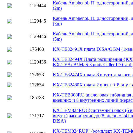
Кабель Amphenol, П! односторонний, д
1129444
(2m)
Кабель Amphenol, П! односторонний, д
1129445
(3m)
Кабель Amphenol, П! односторонний, д
1129446
(5m)
175463
KX-TE82491X плата DISA/OGM (1кана
KX-TE82494X Плата расширения {KX
1129436
KX-TEA/ B/ M/ S 3 ports Caller ID Car
172653
KX-TE82474X плата 8 внутр. аналого
172654
KX-TE82480X плата 2 внеш. + 8 внут.
KX-TEB308RU аналоговая гибридная 
185783
внешних и 8 внутренних линий (нера
KX-TEM824RU! {системный блок (6 вн
171717
внутр.),расширение до (8 внеш. + 24 в
DISA}
KX-TEM824RUP! {комплект KX-TEM8