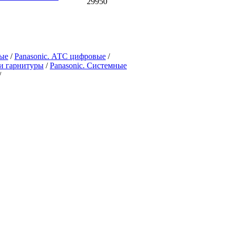
29950
вые
/
Panasonic. АТС цифровые
/
 и гарнитуры
/
Panasonic. Системные
/