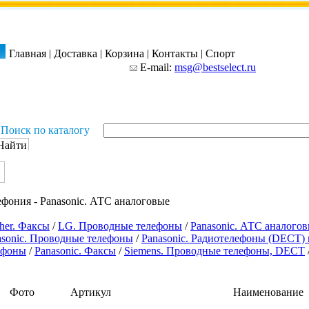
Главная
|
Доставка
|
Корзина
|
Контакты
|
Спорт
E-mail:
msg@bestselect.ru
Поиск по каталогу
ефония - Panasonic. АТС аналоговые
her. Факсы
/
LG. Проводные телефоны
/
Panasonic. АТС аналого
asonic. Проводные телефоны
/
Panasonic. Радиотелефоны (DECT)
ефоны
/
Panasonic. Факсы
/
Siemens. Проводные телефоны, DECT
Фото
Артикул
Наименование