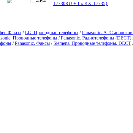
1114094
T7730RU + 1 x KX-T7735}
her. Факсы
/
LG. Проводные телефоны
/
Panasonic. АТС аналого
asonic. Проводные телефоны
/
Panasonic. Радиотелефоны (DECT)
ефоны
/
Panasonic. Факсы
/
Siemens. Проводные телефоны, DECT