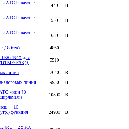
ля АТС Panasonic
440
ля АТС Panasonic
550
ля АТС Panasonic
680
л,180сек)
4860
-TE82494X для
5510
d (DTMF/ FSK)}
вых линий
7640
 аналоговых линий
9930
АТС мини {3
10800
сширяемая)}
еш. + 16
нутр.) функция
24930
24RU + 2 x KX-