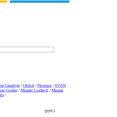
mi,Gigabyte
/
Oklick
/
Pleomax
/
SVEN
и Genius
/
Мыши Logitech
/
Мыши
en
/
(руб.)