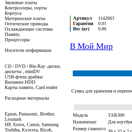
Звуковые платы
Контроллеры, порты
Корпуса
Артикул
1142663
Материнские платы
Гарантия
0.01
Оптические приводы
Вес (кг)
0.86
Охлаждающие системы
Память
Процессоры
В Мой Мир
Носители информации
CD / DVD / Blu-Ray -диски,
дискеты , miniDV
USB-флеш драйвы
Внешние HDD
Карты памяти, Card reader
Сумка для хранения и перенос
Расходные материалы
Epson, Panasonic, Brother,
Модель
TAR300
Lexmark
Назначение
Для ноутбу
HP, Xerox, Canon, Samsung
Размер главного
Toshiba, Kyocera, Ricoh,
39 x 32 x 7 