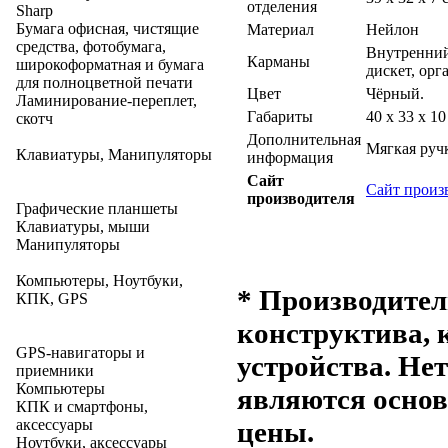
отделения
Sharp
Бумага офисная, чистящие
Материал
Нейлон
средства, фотобумага,
Внутренний
Карманы
широкоформатная и бумага
дискет, ор
для полноцветной печати
Цвет
Чёрный.
Ламинирование-переплет,
Габариты
40 x 33 x 10
скотч
Дополнительная
Мягкая ручк
Клавиатуры, Манипуляторы
информация
Сайт
Сайт произ
производителя
Графические планшеты
Клавиатуры, мыши
Манипуляторы
Компьютеры, Ноутбуки,
* Производител
КПК, GPS
конструктива, 
GPS-навигаторы и
устройства. Не
приемники
Компьютеры
являются основ
КПК и смартфоны,
аксессуары
цены.
Ноутбуки, аксессуары