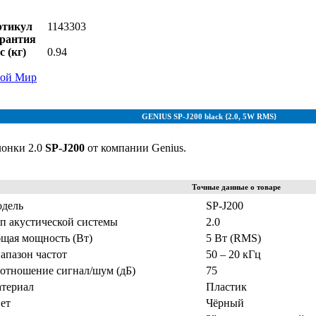
ртикул
1143303
рантия
с (кг)
0.94
ой Мир
GENIUS SP-J200 black {2.0, 5W RMS}
онки 2.0
SP-J200
от компании Genius.
Точные данные о товаре
дель
SP-J200
п акустической системы
2.0
щая мощность (Вт)
5 Вт (RMS)
апазон частот
50 – 20 кГц
отношение сигнал/шум (дБ)
75
териал
Пластик
ет
Чёрный