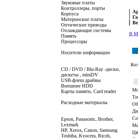
Звуковые платы
Контроллеры, порты
А
Корпуса
Га
Материнские платы
Ве
Оптические приводы
Охлаждающие системы
В М
Память
Процессоры
Носители информации
Кол
CD / DVD / Blu-Ray -диски,
дискеты , miniDV
USB-флеш драйвы
Внешние HDD
Мо
Карты памяти, Card reader
Ти
Расходные материалы
Об
Ди
Со
Epson, Panasonic, Brother,
Lexmark
Ма
HP, Xerox, Canon, Samsung
Цв
Toshiba, Kyocera, Ricoh,