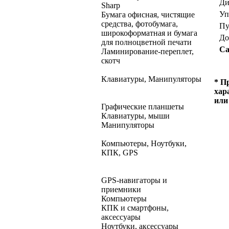
Ди
Sharp
Уп
Бумага офисная, чистящие
средства, фотобумага,
Пу
широкоформатная и бумага
До
для полноцветной печати
Са
Ламинирование-переплет,
скотч
Клавиатуры, Манипуляторы
* П
хар
или
Графические планшеты
Клавиатуры, мыши
Манипуляторы
Компьютеры, Ноутбуки,
КПК, GPS
GPS-навигаторы и
приемники
Компьютеры
КПК и смартфоны,
аксессуары
Ноутбуки, аксессуары