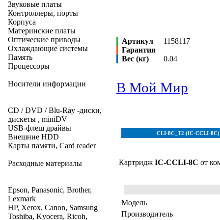
Звуковые платы
Контроллеры, порты
Корпуса
Материнские платы
Оптические приводы
Артикул
1158117
Охлаждающие системы
Гарантия
Память
Вес (кг)
0.04
Процессоры
Носители информации
В Мой Мир
CD / DVD / Blu-Ray -диски,
дискеты , miniDV
USB-флеш драйвы
CLI-8C_T2 (IC-CCLI-8C) 
Внешние HDD
Карты памяти, Card reader
Картридж
IC-CCLI-8C
от ко
Расходные материалы
Epson, Panasonic, Brother,
Lexmark
Модель
HP, Xerox, Canon, Samsung
Производитель
Toshiba, Kyocera, Ricoh,