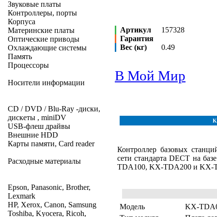
Звуковые платы
Контроллеры, порты
Корпуса
Артикул
157328
Материнские платы
Гарантия
Оптические приводы
Вес (кг)
0.49
Охлаждающие системы
Память
Процессоры
В Мой Мир
Носители информации
CD / DVD / Blu-Ray -диски,
дискеты , miniDV
K
USB-флеш драйвы
Внешние HDD
Карты памяти, Card reader
Контроллер базовых стан
сети стандарта DECT на баз
Расходные материалы
TDA100, KX-TDA200 и KX-
Epson, Panasonic, Brother,
Lexmark
HP, Xerox, Canon, Samsung
Модель
KX-TDA0
Toshiba, Kyocera, Ricoh,