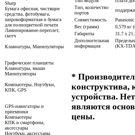
Тип модуля
Плата до
Sharp
Тип, количество
Бумага офисная, чистящие
поддержи
портов
средства, фотобумага,
широкоформатная и бумага
Совместимость
Panason
для полноцветной печати
Вес (грамм)
0,579 кг 
Ламинирование-переплет,
Габариты
31.7 х 21
скотч
Дополнительная
Предельн
информация
(KX-TDA0
Клавиатуры, Манипуляторы
Графические планшеты
Клавиатуры, мыши
Манипуляторы
* Производител
конструктива, 
Компьютеры, Ноутбуки,
КПК, GPS
устройства. Не
являются основ
GPS-навигаторы и
приемники
цены.
Компьютеры
КПК и смартфоны,
аксессуары
Ноутбуки, аксессуары