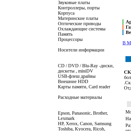
Звуковые платы
Контроллеры, порты
Корпуса
Материнские платы
А
Оптические приводы
Га
Охлаждающие системы
Ве
Память
Процессоры
В М
Носители информации
CD / DVD / Blu-Ray -диски,
дискеты , miniDV
CK
USB-флеш драйвы
бол
Внешние HDD
.Ск
Карты памяти, Card reader
Отд
Расходные материалы
Мо
Epson, Panasonic, Brother,
Lexmark
На
HP, Xerox, Canon, Samsung
Ра
Toshiba, Kyocera, Ricoh,
от