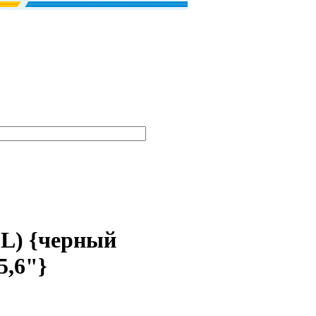
L) {черный
5,6"}