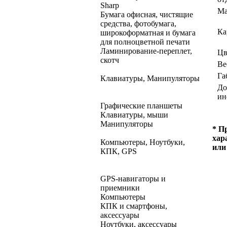
Sharp
Ма
Бумага офисная, чистящие
средства, фотобумага,
Ка
широкоформатная и бумага
для полноцветной печати
Ламинирование-переплет,
Цв
скотч
Ве
Га
Клавиатуры, Манипуляторы
До
ин
Графические планшеты
Клавиатуры, мыши
Манипуляторы
* П
хар
Компьютеры, Ноутбуки,
или
КПК, GPS
GPS-навигаторы и
приемники
Компьютеры
КПК и смартфоны,
аксессуары
Ноутбуки, аксессуары