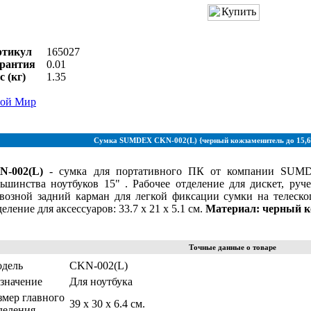
ртикул
165027
рантия
0.01
с (кг)
1.35
ой Мир
Сумка SUMDEX CKN-002(L) {черный кожзаменитель до 15,6
N-002(L)
- сумка для портативного ПК от компании SU
ьшинства ноутбуков 15" . Рабочее отделение для дискет, руч
возной задний карман для легкой фиксации сумки на телеско
еление для аксессуаров: 33.7 x 21 x 5.1 см.
Материал: черный к
Точные данные о товаре
дель
CKN-002(L)
значение
Для ноутбука
змер главного
39 x 30 x 6.4 см.
деления