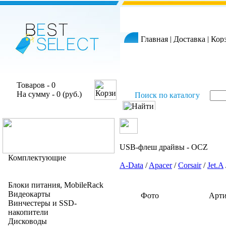
Главная
|
Доставка
|
Кор
Товаров - 0
На сумму - 0 (руб.)
Поиск по каталогу
USB-флеш драйвы - OCZ
Комплектующие
A-Data
/
Apacer
/
Corsair
/
Jet.A
Блоки питания, MobileRack
Видеокарты
Фото
Арти
Винчестеры и SSD-
накопители
Дисководы